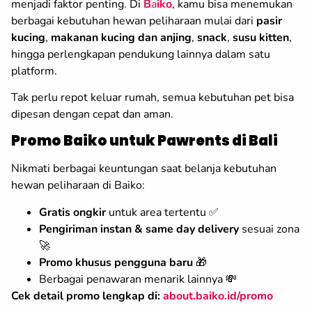
menjadi faktor penting. Di
B
a
iko
, kamu bisa menemukan
berbagai kebutuhan hewan peliharaan mulai dari
pasir
kucing
,
makanan kucing dan anjing
,
snack
,
susu kitten
,
hingga perlengkapan pendukung lainnya dalam satu
platform.
Tak perlu repot keluar rumah, semua kebutuhan pet bisa
dipesan dengan cepat dan aman.
Promo Baiko untuk Pawrents di Bali
Nikmati berbagai keuntungan saat belanja kebutuhan
hewan peliharaan di Baiko:
Gratis ongkir
untuk area tertentu ✅
Pengiriman instan & same day delivery
sesuai zona
🚀
Promo khusus pengguna baru
🎁
Berbagai penawaran menarik lainnya 💸
Cek detail promo lengkap di:
about.baiko.id/promo