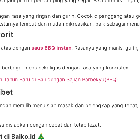
isa jadi pilihan pendamping yang segar. Bisa ditumis ringa
gan rasa yang ringan dan gurih. Cocok dipanggang atau gor
ksturnya lembut dan mudah dikreasikan, baik sebagai men
orit
i atas dengan
saus BBQ instan
. Rasanya yang manis, gurih,
berbagai menu sekaligus dengan rasa yang konsisten.
Tahun Baru di Bali dengan Sajian Barbekyu(BBQ)
ibet
 Dengan memilih menu siap masak dan pelengkap yang tepat
sa disiapkan dengan cepat dan tetap lezat.
 di Baiko.id 🎄