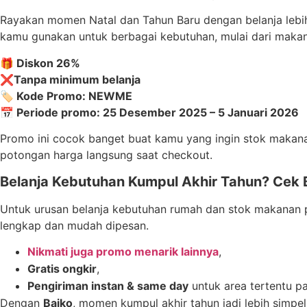
Rayakan momen Natal dan Tahun Baru dengan belanja lebi
kamu gunakan untuk berbagai kebutuhan, mulai dari makan
🎁 Diskon 26%
❌Tanpa minimum belanja
🏷️ Kode Promo: NEWME
📅 Periode promo: 25 Desember 2025 – 5 Januari 2026
Promo ini cocok banget buat kamu yang ingin stok makanan
potongan harga langsung saat checkout.
Belanja Kebutuhan Kumpul Akhir Tahun? Cek B
Untuk urusan belanja kebutuhan rumah dan stok makanan p
lengkap dan mudah dipesan.
Nikmati juga promo menarik lainnya
,
Gratis ongkir
,
Pengiriman instan & same day
untuk area tertentu p
Dengan
Baiko
, momen kumpul akhir tahun jadi lebih simpel,