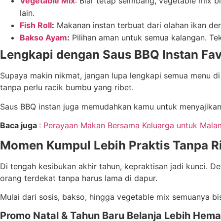
Vegetable Mix
: Biar tetap seimbang, vegetable mix b
lain.
Fish Roll
:
Makanan instan terbuat dari olahan ikan den
Bakso Ayam
:
Pilihan aman untuk semua kalangan. Te
Lengkapi dengan Saus BBQ Instan Fav
Supaya makin nikmat, jangan lupa lengkapi semua menu d
tanpa perlu racik bumbu yang ribet.
Saus BBQ instan juga memudahkan kamu untuk menyajikan 
Baca juga
:
Perayaan Makan Bersama Keluarga untuk Malam 
Momen Kumpul Lebih Praktis Tanpa R
Di tengah kesibukan akhir tahun, kepraktisan jadi kunci.
orang terdekat tanpa harus lama di dapur.
Mulai dari sosis, bakso, hingga vegetable mix semuanya bi
Promo Natal & Tahun Baru Belanja Lebih Hemat