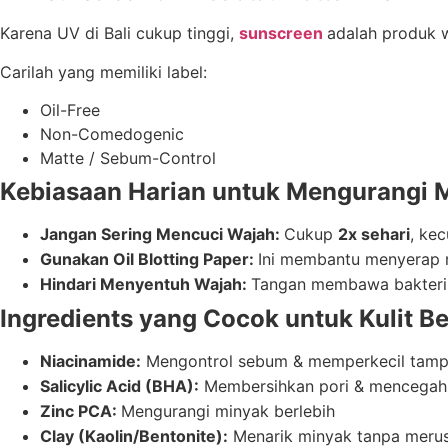
Karena UV di Bali cukup tinggi,
sunscreen
adalah produk w
Carilah yang memiliki label:
Oil-Free
Non-Comedogenic
Matte / Sebum-Control
Kebiasaan Harian untuk Mengurangi M
Jangan Sering Mencuci Wajah:
Cukup
2x sehari
, kec
Gunakan Oil Blotting Paper:
Ini membantu menyerap 
Hindari Menyentuh Wajah:
Tangan membawa bakteri 
Ingredients yang Cocok untuk Kulit B
Niacinamide:
Mengontrol sebum & memperkecil tampi
Salicylic Acid (BHA):
Membersihkan pori & mencegah 
Zinc PCA:
Mengurangi minyak berlebih
Clay (Kaolin/Bentonite):
Menarik minyak tanpa merusa