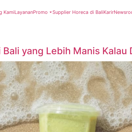
g Kami
Layanan
Promo
Supplier Horeca di Bali
Karir
Newsro
 Bali yang Lebih Manis Kalau